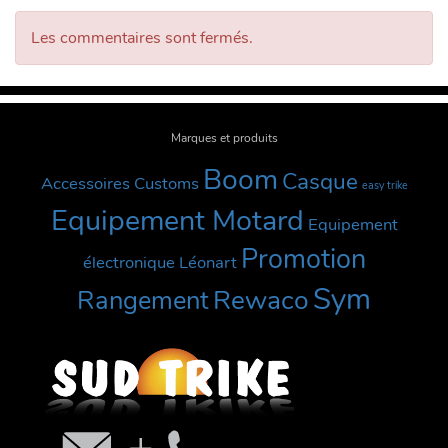
Les commentaires sont fermés.
Marques et produits
Boom
Casque
Accessoires Customs
easy trike
Equipement Motard
Equipement
Promotion
électronique
Léonart
Sym
Rewaco
Rangement