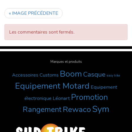
« IMAGE PRÉCÉDENTE
Les commentaires sont fermés.
Marques et produits
Boom
Casque
Accessoires Customs
easy trike
Equipement Motard
Equipement
Promotion
électronique
Léonart
Sym
Rewaco
Rangement