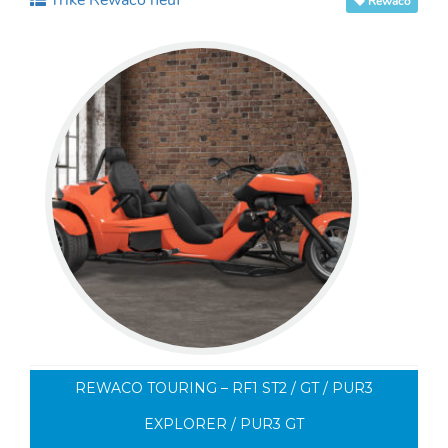
Trike Rewaco neuf
Rewaco
REWACO TOURING – RF1 ST2 / GT / PUR3
EXPLORER / PUR3 GT