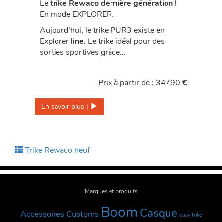
Le
trike Rewaco dernière génération
!
En mode EXPLORER.
Aujourd’hui, le trike PUR3 existe en
Explorer
line
. Le trike idéal pour des
sorties sportives grâce…
Prix à partir de : 34790
€
En savoir plus | 
Trike Rewaco neuf
Marques et produits
Boom
Casque
Accessoires Customs
easy trike