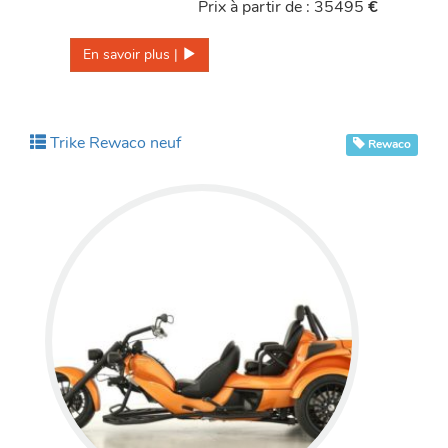
Prix à partir de : 35495
€
En savoir plus | 
Trike Rewaco neuf
Rewaco