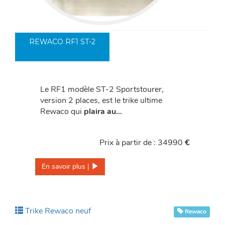
REWACO RF1 ST-2
Le RF1 modèle ST-2 Sportstourer,
version 2 places, est le trike ultime
Rewaco qui
plaira au…
Prix à partir de : 34990
€
En savoir plus | 
Trike Rewaco neuf
Rewaco