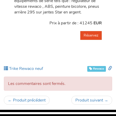
équipements de série tels que : régulateur de
vitesse rewaco , ABS, peinture bicolore, pneus
arrière 295 sur jantes Star en argent.
Prix à partir de :
41245
EUR
Réservez
Pe
Trike Rewaco neuf
Rewaco
Les commentaires sont fermés.
←
Produit précédent
Produit suivant
→