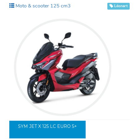
Moto & scooter 125 cm3
Léonart
SYM JET X 125 LC EURO 5+