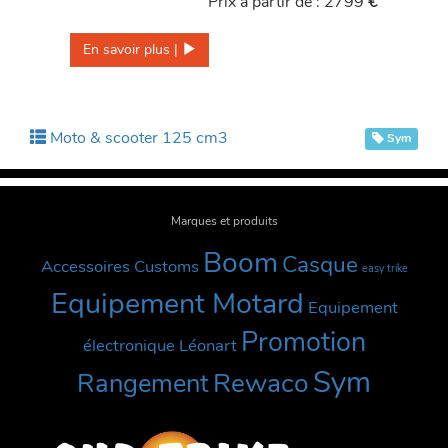
Prix à partir de : 2799
€
En savoir plus | 
Moto & scooter 125 cm3
Sym
Marques et produits
Boom
Casque
Accessoires Customs
easy trike
Equipement Motard
Equipement
Promotion
électronique
Léonart
Sym
Rewaco
Rangement