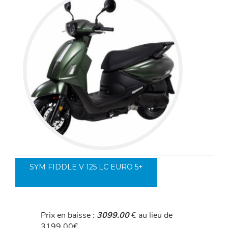
SYM FIDDLE V 125 LC EURO 5+
Prix en baisse :
3099.00
€ au lieu de
3199.00€