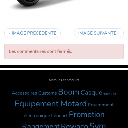
« IMAGE PRÉCÉDENTE
IMAGE SUIVANTE »
Les commentaires sont fermés.
Marques et produits
Boom
Casque
Accessoires Customs
easy trike
Equipement Motard
Equipement
Promotion
électronique
Léonart
Sym
Rewaco
Rangement