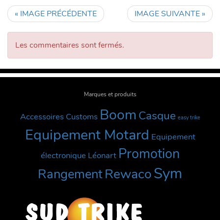
« IMAGE PRÉCÉDENTE
IMAGE SUIVANTE »
Les commentaires sont fermés.
Marques et produits
Boom
Casque
Accessoires Customs
easy trike
Equipement Motard
Equipement
Promotion
électronique
Léonart
Sym
Rewaco
Rangement