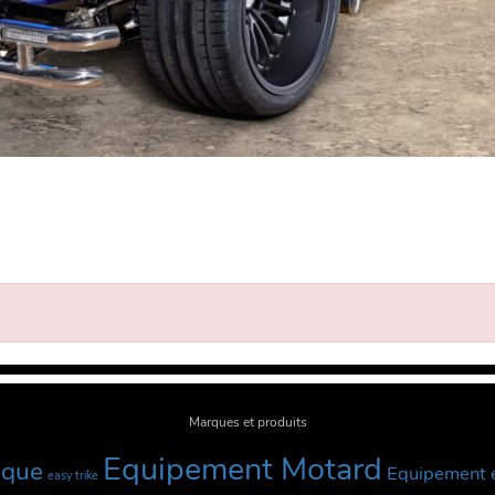
Marques et produits
Equipement Motard
sque
Equipement é
easy trike