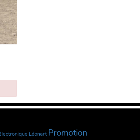
Promotion
lectronique
Léonart