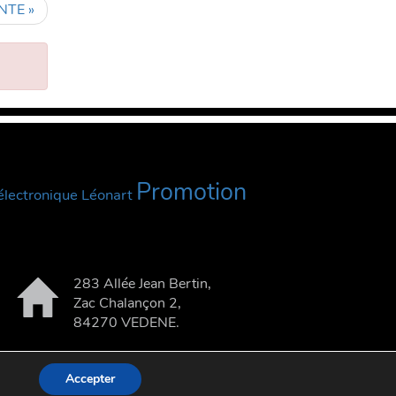
NTE »
Promotion
lectronique
Léonart
283 Allée Jean Bertin,
Zac Chalançon 2,
84270 VEDENE.
Confidentialité
.
Accepter