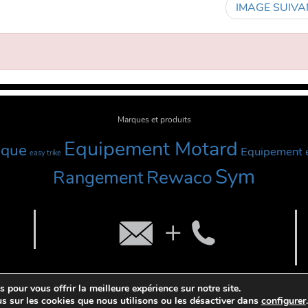
IMAGE SUIVA
Marques et produits
Equipement Motard
sque
Equipement é
easy trike
Sym
Rewaco
Rangement
| webdesign : Adgence
 pour vous offrir la meilleure expérience sur notre site.
d Trike - Tout droits réservés.
Mentions Légales
,
Plan du site
,
s sur les cookies que nous utilisons ou les désactiver dans
configurer
.