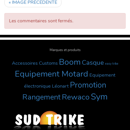
« IMAGE PRÉCÉDENTE
Les commentaires sont fermés.
Marques et produits
Boom
Casque
Accessoires Customs
easy trike
Equipement Motard
Equipement
Promotion
électronique
Léonart
Sym
Rewaco
Rangement