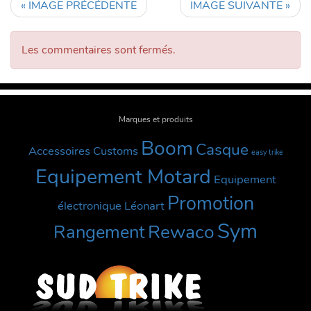
« IMAGE PRÉCÉDENTE
IMAGE SUIVANTE »
Les commentaires sont fermés.
Marques et produits
Boom
Casque
Accessoires Customs
easy trike
Equipement Motard
Equipement
Promotion
électronique
Léonart
Sym
Rewaco
Rangement