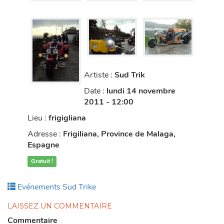
Artiste :
Sud Trik
Date :
lundi 14 novembre
2011 - 12:00
Lieu :
frigigliana
Adresse :
Frigiliana, Province de Malaga,
Espagne
Gratuit !
Publié
Evénements Sud Trike
dans
LAISSEZ UN COMMENTAIRE
This page can't load Google Maps
correctly.
Commentaire