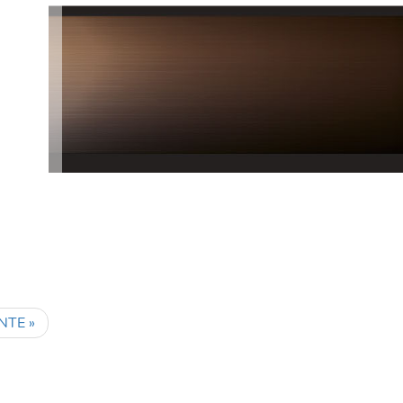
NTE »