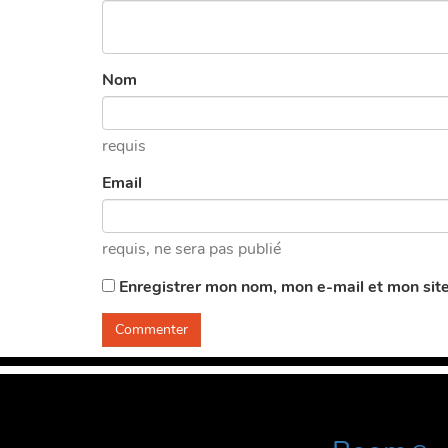
Nom
requis
Email
requis
, ne sera pas publié
Enregistrer mon nom, mon e-mail et mon sit