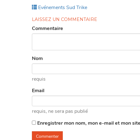
Publié
Evénements Sud Trike
dans
LAISSEZ UN COMMENTAIRE
This page ca
Commentaire
Do you own th
Nom
requis
Email
requis
, ne sera pas publié
Enregistrer mon nom, mon e-mail et mon sit