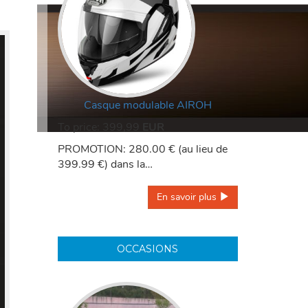
Casque modulable AIROH
To price:
399,99
EUR
PROMOTION: 280.00 € (au lieu de
399.99 €) dans la…
En savoir plus 
OCCASIONS