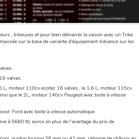
urs , trikeuses et pour bien démarrer la saison avec un Trike
composée sur la base de variante d’équipement Advance sur les
alves.
16 valves.
5 L, moteur 110cv ecotec 16 valves , le 1,6 L, moteur 115cv
insi que le 2L, moteur 140cv Peugeot avec boite à vitesse
ost Ford avec boite à vitesse automatique.
ève à 5660 ttc euros en plus de l’avantage du prix de
oni, guidon touring 38 mm ou 42 mm, rallonge de châssis au