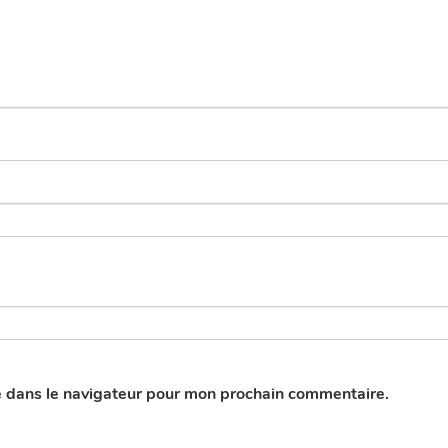
n't load Google Maps correctly.
OK
is website?
e dans le navigateur pour mon prochain commentaire.