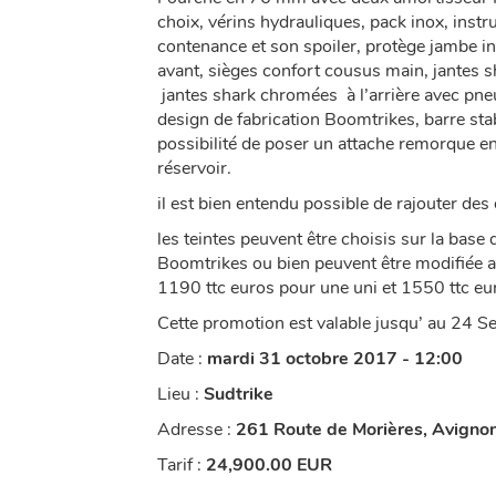
choix, vérins hydrauliques, pack inox, ins
contenance et son spoiler, protège jambe i
avant, sièges confort cousus main, jantes 
jantes shark chromées à l’arrière avec pneu
design de fabrication Boomtrikes, barre stab
possibilité de poser un attache remorque en 
réservoir.
il est bien entendu possible de rajouter de
les teintes peuvent être choisis sur la base
Boomtrikes ou bien peuvent être modifiée av
1190 ttc euros pour une uni et 1550 ttc eu
Cette promotion est valable jusqu’ au 24 
Date :
mardi 31 octobre 2017 - 12:00
Lieu :
Sudtrike
Adresse :
261 Route de Morières, Avignon
Tarif :
24,900.00
EUR