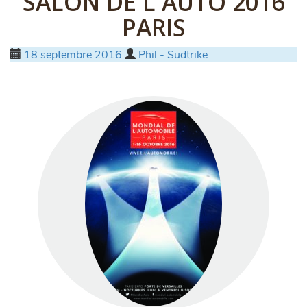
SALON DE L AUTO 2016
PARIS
Posted
by
18 septembre 2016
Phil - Sudtrike
on