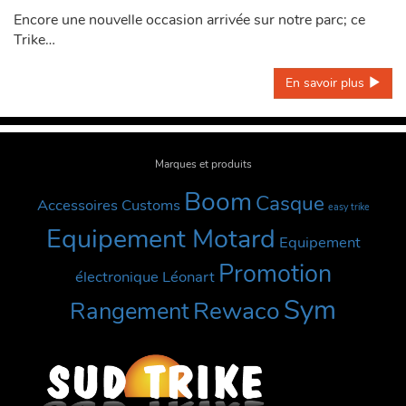
Encore une nouvelle occasion arrivée sur notre parc; ce
Trike…
En savoir plus 
Marques et produits
Boom
Casque
Accessoires Customs
easy trike
Equipement Motard
Equipement
Promotion
électronique
Léonart
Sym
Rewaco
Rangement