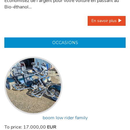
Économisez de l’argent pour votre voiture en passant au
Bio-éthanol…
En savoir plus 
OCCASIONS
boom low rider family
To price:
17.000,00
EUR