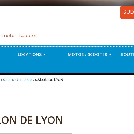
SUD
 – moto – scooter
LOCATIONS
MOTOS / SCOOTER
BOUTI
 DU 2 ROUES 2020
»
SALON DE LYON
LON DE LYON