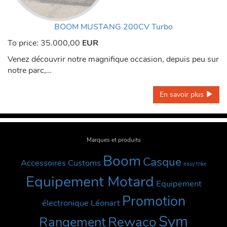
BOOM MUSTANG 200CV Turbo
To price:
35.000,00
EUR
Venez découvrir notre magnifique occasion, depuis peu sur
notre parc,…
En savoir plus 
Marques et produits
Boom
Casque
Accessoires Customs
easy trike
Equipement Motard
Equipement
Promotion
électronique
Léonart
Sym
Rewaco
Rangement