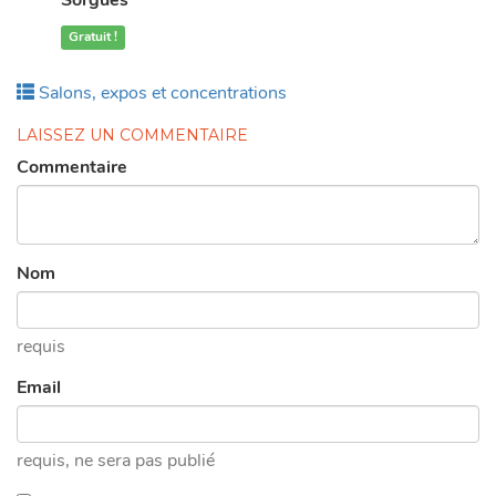
Sorgues
Gratuit !
Publié
Salons, expos et concentrations
dans
LAISSEZ UN COMMENTAIRE
This page can't load Google Maps
correctly.
Commentaire
OK
Do you own this website?
Nom
requis
Email
requis
, ne sera pas publié