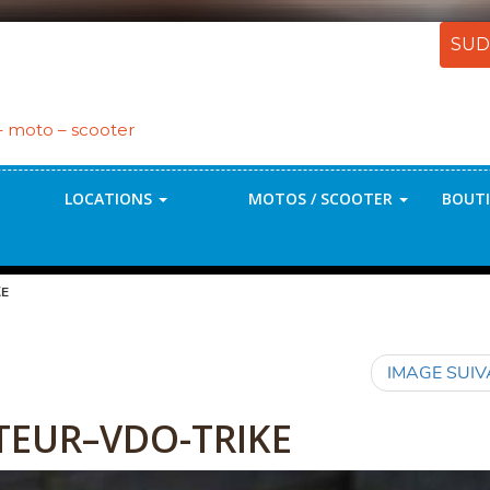
SUD
 – moto – scooter
LOCATIONS
MOTOS / SCOOTER
BOUTI
KE
IMAGE SUI
EUR–VDO-TRIKE