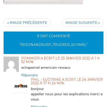
« IMAGE PRÉCÉDENTE
IMAGE SUIVANTE »
9 ONT COMMENTÉ
“
RESONANZAUSP_TRUCKER_SCHMAL
”
POMMIER
A ÉCRIT
LE
23 JANVIER 2022 À 1 H
52 MIN
:
echapemet americain rewaco
Répondre
PHIL - SUDTRIKE
A ÉCRIT
LE
24 JANVIER
2022 À 17 H 24 MIN
:
bonjour
appeller nous pour les explications merci a
vous