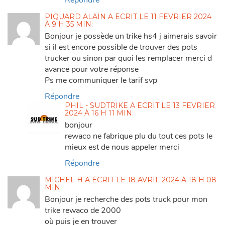
Répondre
PIQUARD ALAIN
A ÉCRIT
LE
11 FÉVRIER 2024
À 9 H 35 MIN
:
Bonjour je possède un trike hs4 j aimerais savoir
si il est encore possible de trouver des pots
trucker ou sinon par quoi les remplacer merci d
avance pour votre réponse
Ps me communiquer le tarif svp
Répondre
PHIL - SUDTRIKE
A ÉCRIT
LE
13 FÉVRIER
2024 À 16 H 11 MIN
:
bonjour
rewaco ne fabrique plu du tout ces pots le
mieux est de nous appeler merci
Répondre
MICHEL H
A ÉCRIT
LE
18 AVRIL 2024 À 18 H 08
MIN
:
Bonjour je recherche des pots truck pour mon
trike rewaco de 2000
où puis je en trouver