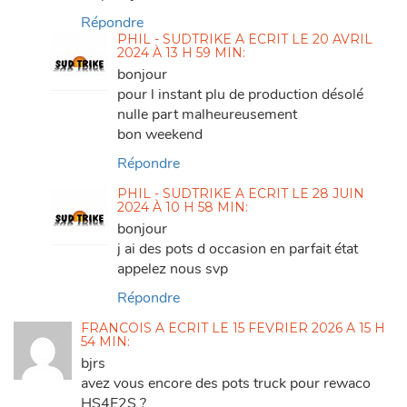
Répondre
PHIL - SUDTRIKE
A ÉCRIT
LE
20 AVRIL
2024 À 13 H 59 MIN
:
bonjour
pour l instant plu de production désolé
nulle part malheureusement
bon weekend
Répondre
PHIL - SUDTRIKE
A ÉCRIT
LE
28 JUIN
2024 À 10 H 58 MIN
:
bonjour
j ai des pots d occasion en parfait état
appelez nous svp
Répondre
FRANCOIS
A ÉCRIT
LE
15 FÉVRIER 2026 À 15 H
54 MIN
:
bjrs
avez vous encore des pots truck pour rewaco
HS4E2S ?