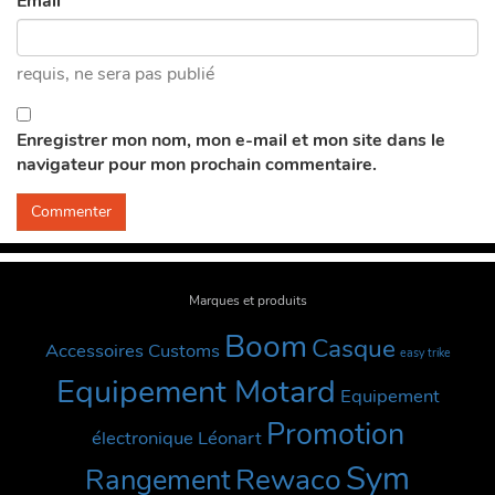
Email
requis
, ne sera pas publié
Enregistrer mon nom, mon e-mail et mon site dans le
navigateur pour mon prochain commentaire.
Marques et produits
Boom
Casque
Accessoires Customs
easy trike
Equipement Motard
Equipement
Promotion
électronique
Léonart
Sym
Rewaco
Rangement