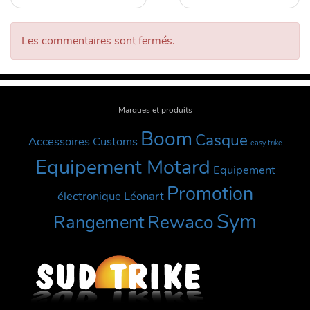
Les commentaires sont fermés.
Marques et produits
Boom
Casque
Accessoires Customs
easy trike
Equipement Motard
Equipement
Promotion
électronique
Léonart
Sym
Rewaco
Rangement