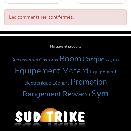
Les commentaires sont fermés.
Marques et produits
Boom
Casque
Accessoires Customs
easy trike
Equipement Motard
Equipement
Promotion
électronique
Léonart
Sym
Rewaco
Rangement