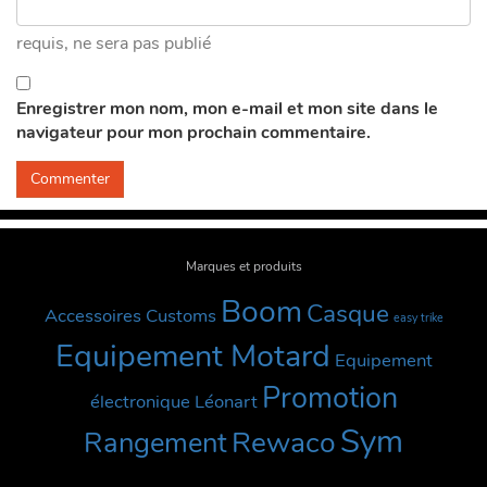
requis
, ne sera pas publié
Enregistrer mon nom, mon e-mail et mon site dans le
navigateur pour mon prochain commentaire.
Marques et produits
Boom
Casque
Accessoires Customs
easy trike
Equipement Motard
Equipement
Promotion
électronique
Léonart
Sym
Rewaco
Rangement