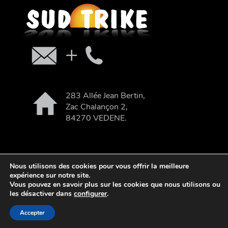
283 Allée Jean Bertin,
Zac Chalançon 2,
84270 VEDENE.
Nous utilisons des cookies pour vous offrir la meilleure
expérience sur notre site.
| webdesign : Adgence
Vous pouvez en savoir plus sur les cookies que nous utilisons ou
les désactiver dans
configurer
.
© 2026 Sud Trike - Tout droits réservés.
Mentions
Accepter
Légales
,
Plan du site
,
Confidentialité
.