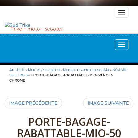
Navigat
en
haut
Trike – moto – scooter
Afficher
la
ALLER
ALLER
Naviga
AU
AU
CONTENU
CONTENU
ACCUEIL
»
MOTOS / SCOOTER
»
MOTO ET SCOOTER 50CM3
»
SYM MIO
PRINCIPAL
SECONDAIRE
50 EURO 5+
»
PORTE-BAGAGE-RABATTABLE-MIO-50 NOIR-
CHROME
IMAGE PRÉCÉDENTE
IMAGE SUIVANTE
PORTE-BAGAGE-
RABATTABLE-MIO-50