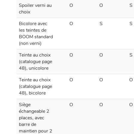
Spoiler verni au
O
O
S
choix
Bicolore avec
O
S
S
les teintes de
BOOM standard
(non verni)
Teinte au choix
O
O
S
(catalogue page
48), unicolore
Teinte au choix
O
O
O
(catalogue page
48), bicolore
Siège
O
O
O
échangeable 2
places, avec
barre de
maintien pour 2