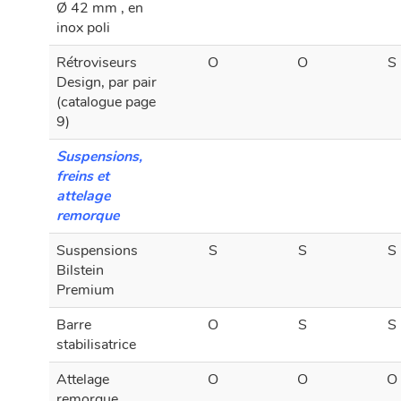
Ø 42 mm , en
inox poli
Rétroviseurs
O
O
S
Design, par pair
(catalogue page
9)
Suspensions,
freins et
attelage
remorque
Suspensions
S
S
S
Bilstein
Premium
Barre
O
S
S
stabilisatrice
Attelage
O
O
O