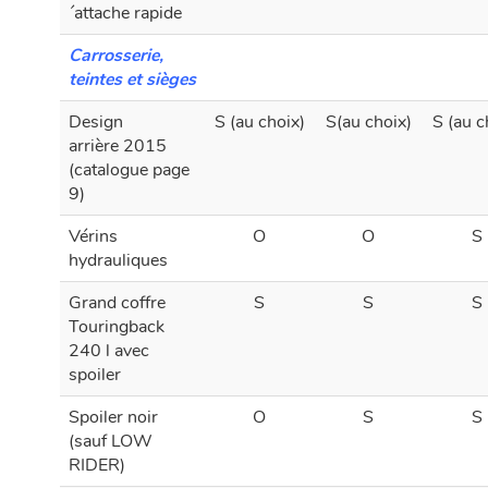
´attache rapide
Carrosserie,
teintes et sièges
Design
S (au choix)
S(au choix)
S (au c
arrière 2015
(catalogue page
9)
Vérins
O
O
S
hydrauliques
Grand coffre
S
S
S
Touringback
240 l avec
spoiler
Spoiler noir
O
S
S
(sauf LOW
RIDER)