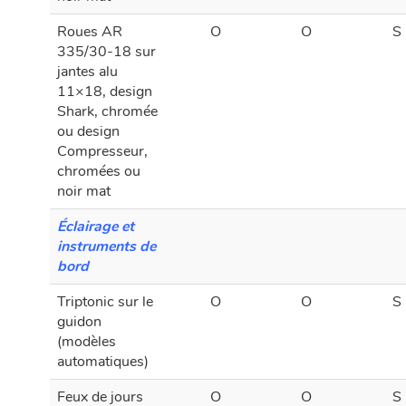
noir mat
Roues AR
O
O
S
335/30-18 sur
jantes alu
11×18, design
Shark, chromée
ou design
Compresseur,
chromées ou
noir mat
Éclairage et
instruments de
bord
Triptonic sur le
O
O
S
guidon
(modèles
automatiques)
Feux de jours
O
O
S