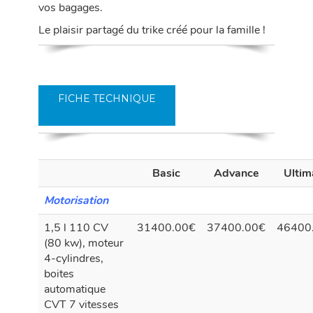
vos bagages.
Le plaisir partagé du trike créé pour la famille !
FICHE TECHNIQUE
Basic
Advance
Ultim
Motorisation
1,5 l 110 CV
31400.00€
37400.00€
46400
(80 kw), moteur
4-cylindres,
boites
automatique
CVT 7 vitesses