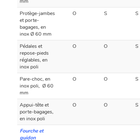
mm
Protège-jambes
O
S
S
et porte-
bagages, en
inox Ø 60 mm
Pédales et
O
O
S
repose-pieds
réglables, en
inox poli
Pare-choc, en
O
O
S
inox poli, Ø 60
mm
Appui-tête et
O
O
S
porte-bagages,
en inox poli
Fourche et