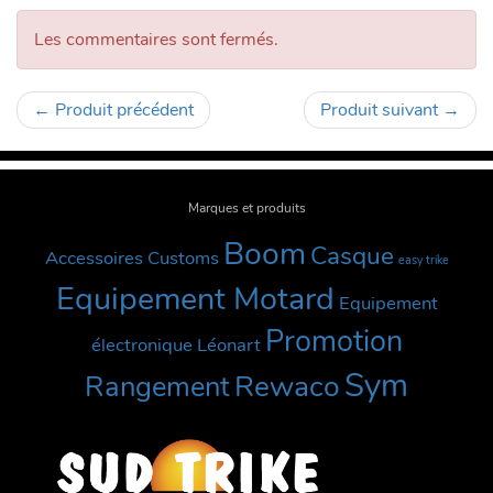
Les commentaires sont fermés.
←
Produit précédent
Produit suivant
→
Marques et produits
Boom
Casque
Accessoires Customs
easy trike
Equipement Motard
Equipement
Promotion
électronique
Léonart
Sym
Rewaco
Rangement