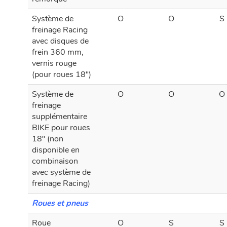
remorque
Système de
O
O
S
freinage Racing
avec disques de
frein 360 mm,
vernis rouge
(pour roues 18″)
Système de
O
O
O
freinage
supplémentaire
BIKE pour roues
18″ (non
disponible en
combinaison
avec système de
freinage Racing)
Roues et pneus