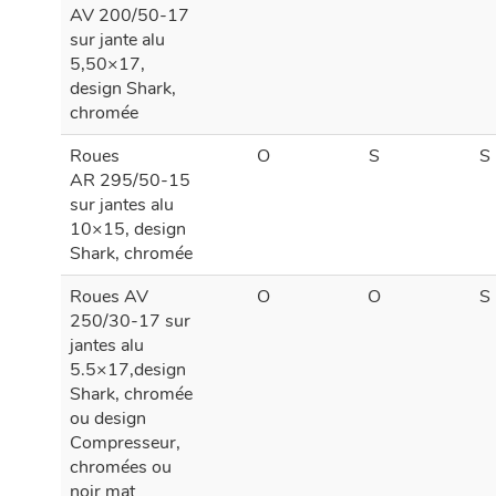
Roue
O
S
S
AV 200/50-17
sur jante alu
5,50×17,
design Shark,
chromée
Roues
O
S
S
AR 295/50-15
sur jantes alu
10×15, design
Shark, chromée
Roues AV
O
O
S
250/30-17 sur
jantes alu
5.5×17,design
Shark, chromée
ou design
Compresseur,
chromées ou