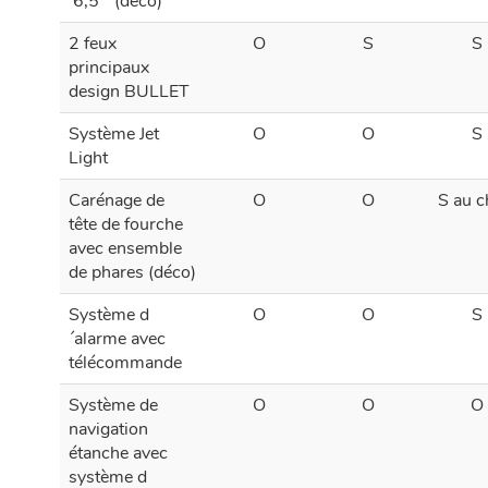
6,5“ (déco)
2 feux
O
S
S
principaux
design BULLET
Système Jet
O
O
S
Light
Carénage de
O
O
S au c
tête de fourche
avec ensemble
de phares (déco)
Système d
O
O
S
´alarme avec
télécommande
Système de
O
O
O
navigation
étanche avec
système d