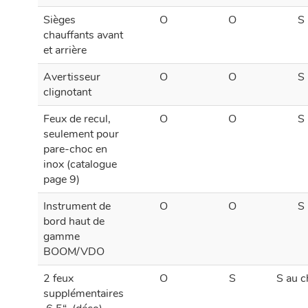
Sièges
O
O
S
chauffants avant
et arrière
Avertisseur
O
O
S
clignotant
Feux de recul,
O
O
S
seulement pour
pare-choc en
inox (catalogue
page 9)
Instrument de
O
O
S
bord haut de
gamme
BOOM/VDO
2 feux
O
S
S au c
supplémentaires