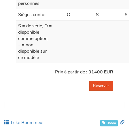
personnes
Sièges confort
O
S
S
S = de série, O =
disponible
comme option,
– = non
disponible sur
ce modèle
Prix à partir de :
31400
EUR
Réservez
Pe
Trike Boom neuf
Boom