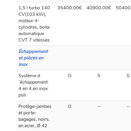
1,5 l turbo 140
35400.00€
40900.00€
50400
CV(103 kW),
moteur 4-
cylindres, boite
automatique
CVT 7 vitesses
Échappement
et pièces en
inox
Système d
O
S
S
´échappement
4 en 4 en inox
poli
Protège-jambes
O
–
–
et porte-
bagages, noirs,
en acier, Ø 42