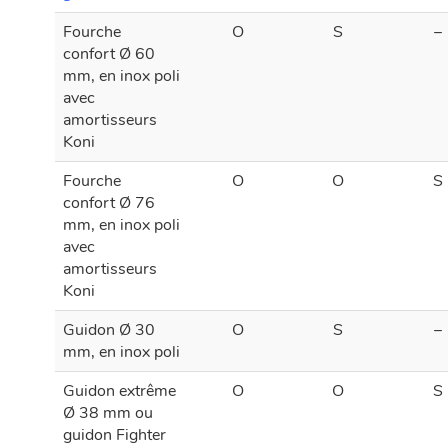
guidon
Fourche
O
S
–
confort Ø 60
mm, en inox poli
avec
amortisseurs
Koni
Fourche
O
O
S
confort Ø 76
mm, en inox poli
avec
amortisseurs
Koni
Guidon Ø 30
O
S
–
mm, en inox poli
Guidon extrême
O
O
S
Ø 38 mm ou
guidon Fighter