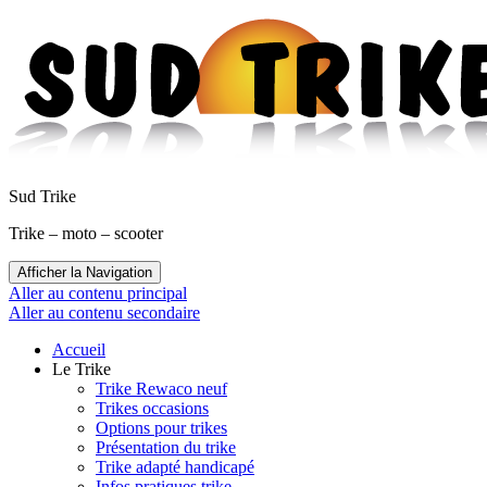
Sud Trike
Trike – moto – scooter
Afficher la Navigation
Aller au contenu principal
Aller au contenu secondaire
Accueil
Le Trike
Trike Rewaco neuf
Trikes occasions
Options pour trikes
Présentation du trike
Trike adapté handicapé
Infos pratiques trike