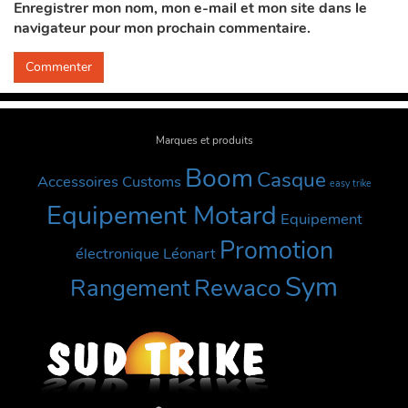
Enregistrer mon nom, mon e-mail et mon site dans le
navigateur pour mon prochain commentaire.
Marques et produits
Boom
Casque
Accessoires Customs
easy trike
Equipement Motard
Equipement
Promotion
électronique
Léonart
Sym
Rewaco
Rangement